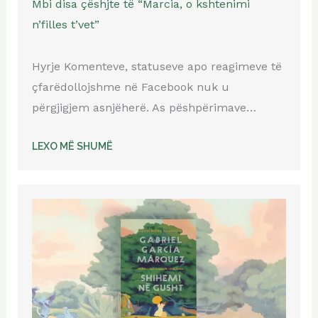
Mbi disa çëshjte të “Marcia, o kshtenimi
n’filles t’vet”
Hyrje Komenteve, statuseve apo reagimeve të
çfarëdollojshme në Facebook nuk u
përgjigjem asnjëherë. As pëshpërimave…
LEXO MË SHUMË