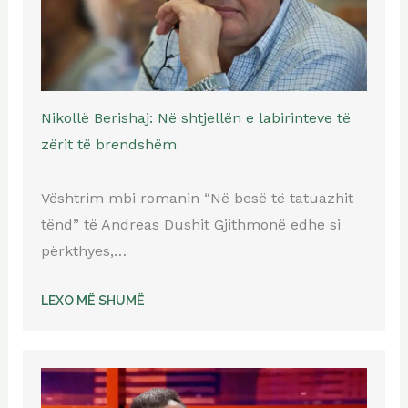
Nikollë Berishaj: Në shtjellën e labirinteve të
zërit të brendshëm
Vështrim mbi romanin “Në besë të tatuazhit
tënd” të Andreas Dushit Gjithmonë edhe si
përkthyes,…
LEXO MË SHUMË