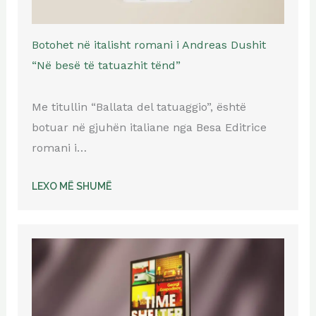
Botohet në italisht romani i Andreas Dushit
“Në besë të tatuazhit tënd”
Me titullin “Ballata del tatuaggio”, është
botuar në gjuhën italiane nga Besa Editrice
romani i…
LEXO MË SHUMË