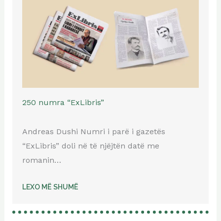
250 numra “ExLibris”
Andreas Dushi Numri i parë i gazetës
“ExLibris” doli në të njëjtën datë me
romanin…
LEXO MË SHUMË