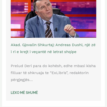
Akad. Gjovalin Shkurtaj: Andreas Dushi, një zë
i ri e krejt i veçantë në letrat shqipe
Prelud Deri para do kohësh, edhe mbasi kisha
filluar të shkruaja te “ExLibris”, redaktorin
përgjegjës…
LEXO MË SHUMË