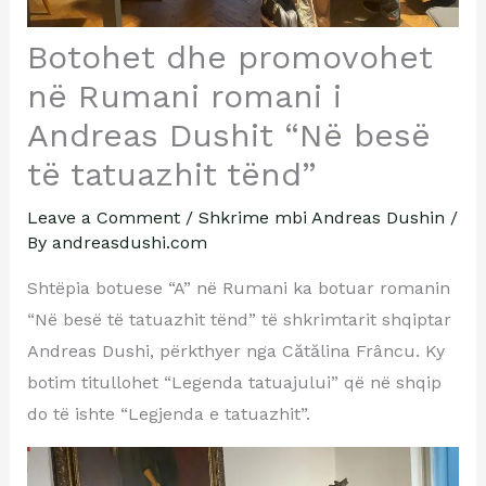
Botohet dhe promovohet
në Rumani romani i
Andreas Dushit “Në besë
të tatuazhit tënd”
Leave a Comment
/
Shkrime mbi Andreas Dushin
/
By
andreasdushi.com
Shtëpia botuese “A” në Rumani ka botuar romanin
“Në besë të tatuazhit tënd” të shkrimtarit shqiptar
Andreas Dushi, përkthyer nga Cătălina Frâncu. Ky
botim titullohet “Legenda tatuajului” që në shqip
do të ishte “Legjenda e tatuazhit”.