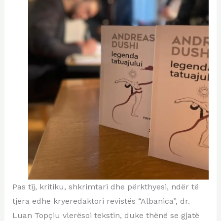
Pas tij, kritiku, shkrimtari dhe përkthyesi, ndër të
tjera edhe kryeredaktori revistës “Albanica”, dr.
Luan Topçiu vlerësoi tekstin, duke thënë se gjatë