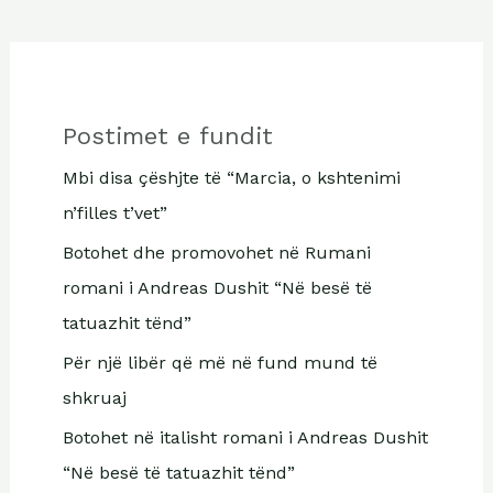
Postimet e fundit
Mbi disa çëshjte të “Marcia, o kshtenimi
n’filles t’vet”
Botohet dhe promovohet në Rumani
romani i Andreas Dushit “Në besë të
tatuazhit tënd”
Për një libër që më në fund mund të
shkruaj
Botohet në italisht romani i Andreas Dushit
“Në besë të tatuazhit tënd”