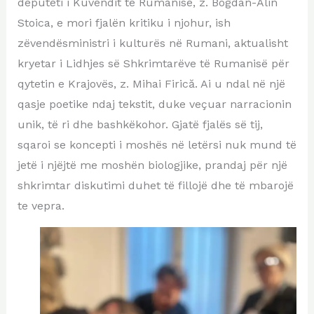
deputeti i Kuvendit të Rumanisë, z. Bogdan-Alin
Stoica, e mori fjalën kritiku i njohur, ish
zëvendësministri i kulturës në Rumani, aktualisht
kryetar i Lidhjes së Shkrimtarëve të Rumanisë për
qytetin e Krajovës, z. Mihai Firică. Ai u ndal në një
qasje poetike ndaj tekstit, duke veçuar narracionin
unik, të ri dhe bashkëkohor. Gjatë fjalës së tij,
sqaroi se koncepti i moshës në letërsi nuk mund të
jetë i njëjtë me moshën biologjike, prandaj për një
shkrimtar diskutimi duhet të fillojë dhe të mbarojë
te vepra.