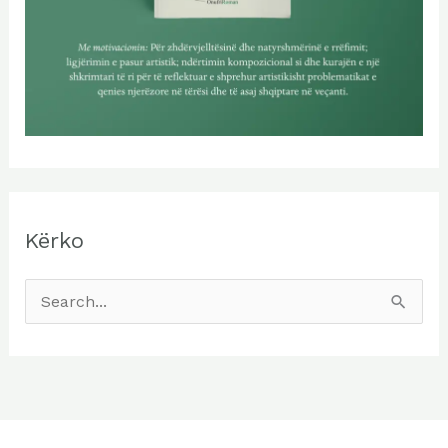
Kërko
S
e
a
r
c