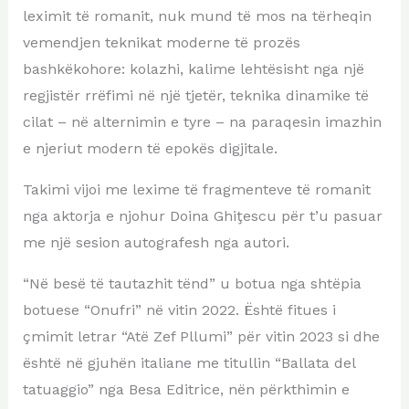
leximit të romanit, nuk mund të mos na tërheqin
vemendjen teknikat moderne të prozës
bashkëkohore: kolazhi, kalime lehtësisht nga një
regjistër rrëfimi në një tjetër, teknika dinamike të
cilat – në alternimin e tyre – na paraqesin imazhin
e njeriut modern të epokës digjitale.
Takimi vijoi me lexime të fragmenteve të romanit
nga aktorja e njohur Doina Ghiţescu për t’u pasuar
me një sesion autografesh nga autori.
“Në besë të tautazhit tënd” u botua nga shtëpia
botuese “Onufri” në vitin 2022. Është fitues i
çmimit letrar “Atë Zef Pllumi” për vitin 2023 si dhe
është në gjuhën italiane me titullin “Ballata del
tatuaggio” nga Besa Editrice, nën përkthimin e