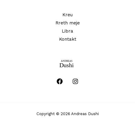
h
Kreu
f
Rreth meje
o
Libra
r
Kontakt
:
Copyright © 2026 Andreas Dushi