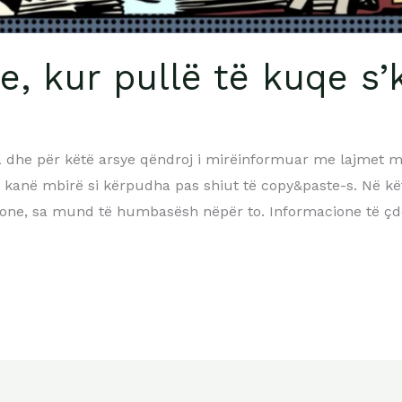
e, kur pullë të kuqe s’
 dhe për këtë arsye qëndroj i mirëinformuar me lajmet më
që kanë mbirë si kërpudha pas shiut të copy&paste-s. Në kë
one, sa mund të humbasësh nëpër to. Informacione të çd