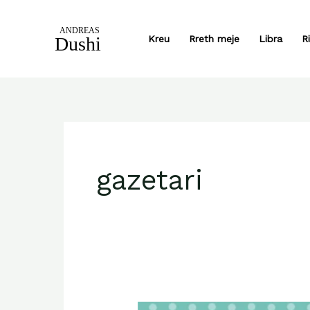
Skip
to
Kreu
Rreth meje
Libra
R
content
gazetari